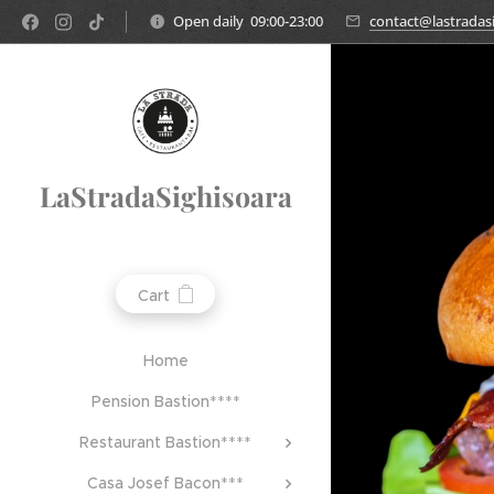
Open daily 09:00-23:00
contact@lastradasi
LaStradaSighisoara
Cart
Home
Pension Bastion****
Restaurant Bastion****
Casa Josef Bacon***