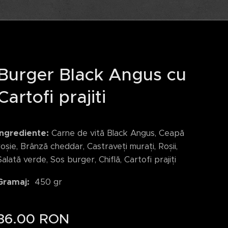
Burger Black Angus cu
Cartofi prajiti
Ingrediente:
Carne de vită Black Angus, Ceapă
roșie, Brânză cheddar, Castraveți murați, Roșii,
Salată verde, Sos burger, Chiflă, Cartofi prajiți
Gramaj:
450 gr
36.00
RON