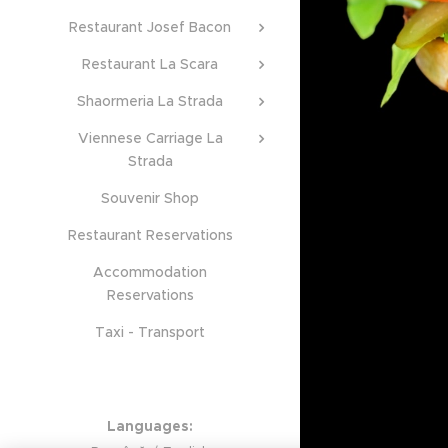
Restaurant Josef Bacon
Restaurant La Scara
Shaormeria La Strada
Viennese Carriage La
Strada
Souvenir Shop
Restaurant Reservations
Accommodation
Reservations
Taxi - Transport
Languages