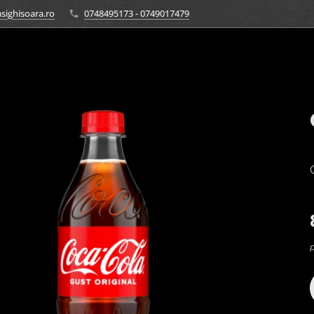
sighisoara.ro
0748495173 - 0749017479