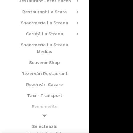
Restaurant Josef Bacon
Restaurant La Scara
Shaormeria La Strada
Caruță La Strada
Shaormeria La Strada
Medias
Souvenir Shop
Rezervări Restaurant
Rezervări Cazare
Taxi - Transport
Evenimente
Selectează