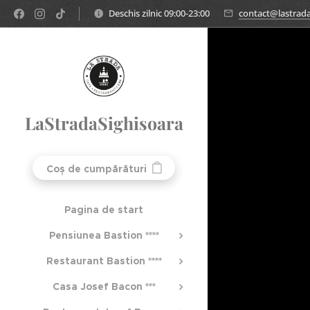
Deschis zilnic 09:00-23:00
contact@lastrada
LaStradaSighisoara
Coș de cumpărături
Pagina de start
Pensiunea Bastion ****
Restaurant Bastion ****
Casa Josef Bacon ***